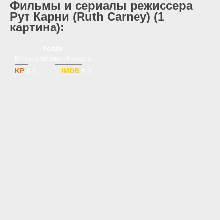
Фильмы и сериалы режиссера
Рут Карни (Ruth Carney) (1
картина):
1-7 сезон
18
Голяк
Великобритания • Комедия
8.6
8.3