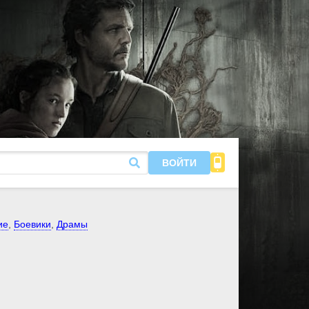
ВОЙТИ
ие
,
Боевики
,
Драмы