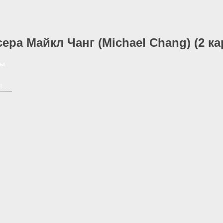
ра Майкл Чанг (Michael Chang) (2 ка
18+
ны
я