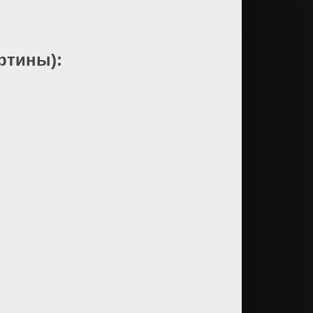
ртины):