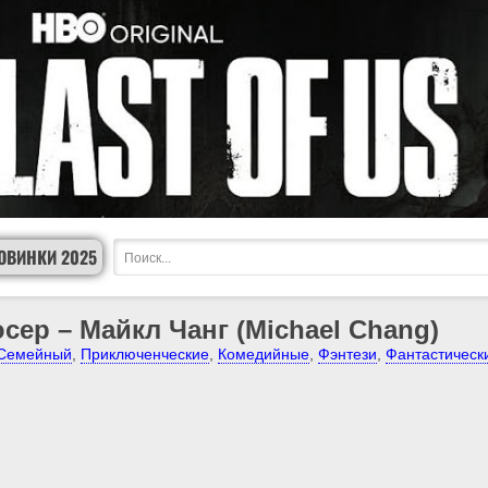
ОВИНКИ 2025
сер – Майкл Чанг (Michael Chang)
Семейный
,
Приключенческие
,
Комедийные
,
Фэнтези
,
Фантастическ