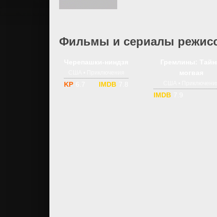
Фильмы и сериалы режиссе
1-5 сезон
12+
1-2 сезон
Черепашки-ниндзя
Гремлины: Тай
могвая
США • Приключения
США • Приключени
6.7
7.8
7.9