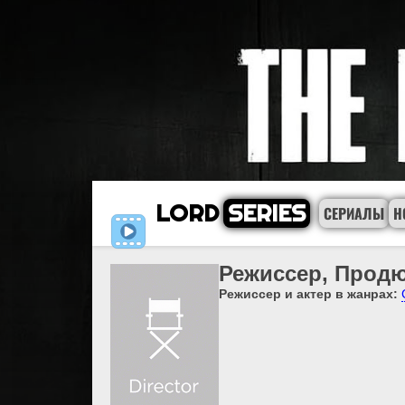
LORD
SERIES
СЕРИАЛЫ
Н
Режиссер, Продю
Режиссер и актер в жанрах: