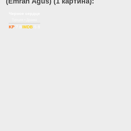
(Emrah Agus) (1 картина):
1 сезон
18+
Черное сердце
Турция • Драма
7.8
5.8