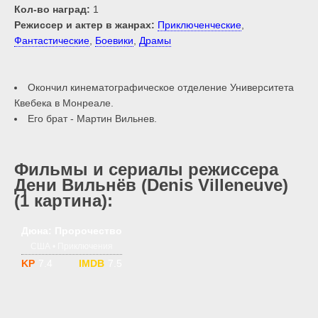
Кол-во наград:
1
Режиссер и актер в жанрах:
Приключенческие
,
Фантастические
,
Боевики
,
Драмы
Окончил кинематографическое отделение Университета
Квебека в Монреале.
Его брат - Мартин Вильнев.
Фильмы и сериалы режиссера
Дени Вильнёв (Denis Villeneuve)
(1 картина):
1 сезон
18+
Дюна: Пророчество
США • Приключения
7.4
7.5