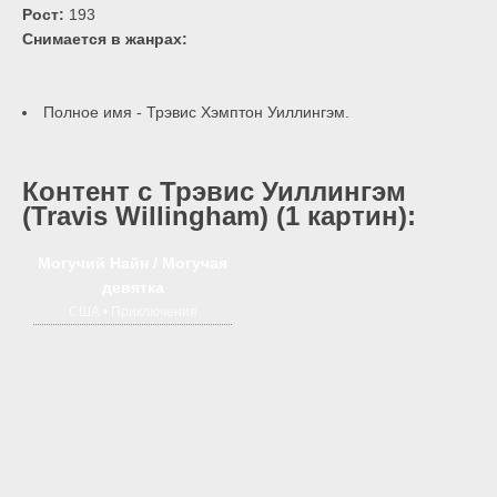
Рост:
193
Снимается в жанрах:
Полное имя - Трэвис Хэмптон Уиллингэм.
Контент с Трэвис Уиллингэм
(Travis Willingham) (1 картин):
2 сезон
18+
Могучий Найн / Могучая
девятка
США • Приключения