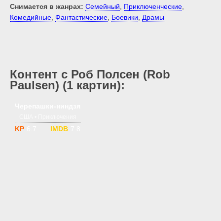
Снимается в жанрах:
Семейный
,
Приключенческие
,
Комедийные
,
Фантастические
,
Боевики
,
Драмы
Контент с Роб Полсен (Rob
Paulsen) (1 картин):
1-5 сезон
12+
Черепашки-ниндзя
США • Приключения
6.7
7.8