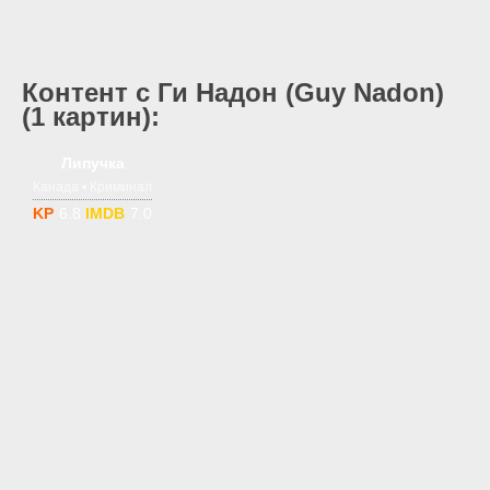
Контент с Ги Надон (Guy Nadon)
(1 картин):
1 сезон
18+
Липучка
Канада • Криминал
6.8
7.0