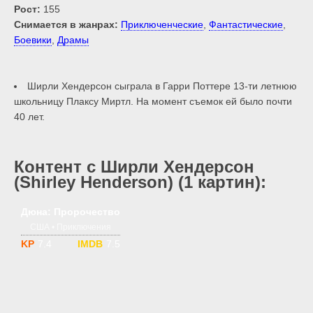
Рост:
155
Снимается в жанрах:
Приключенческие
,
Фантастические
,
Боевики
,
Драмы
Ширли Хендерсон сыграла в Гарри Поттере 13-ти летнюю
школьницу Плаксу Миртл. На момент съемок ей было почти
40 лет.
Контент с Ширли Хендерсон
(Shirley Henderson) (1 картин):
1 сезон
18+
Дюна: Пророчество
США • Приключения
7.4
7.5