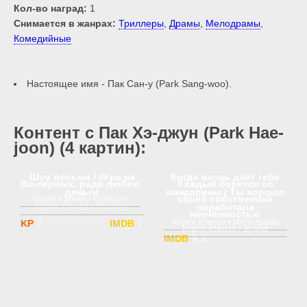
Кол-во наград:
1
Снимается в жанрах:
Триллеры
,
Драмы
,
Мелодрамы
,
Комедийные
Настоящее имя - Пак Сан-у (Park Sang-woo).
Контент с Пак Хэ-джун (Park Hae-
joon) (4 картин):
1 сезон
18+
1 сезон
18+
Шоу восьми / Игра на
Когда жизнь даёт тебе
1 сезон
18+
1 сезон
18+
Во-первых, ради любви
Каждый борется со
деньги
мандарины / Ты хорошо
своей собственной
Корея Южная • Комедия
поработала
Корея Южная • Триллер
никчёмностью
Корея Южная • Мелодрама
7
7
Корея Южная • Драма
9.3