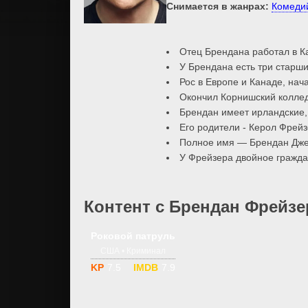
Снимается в жанрах:
Комеди
Отец Брендана работал в Ка
У Брендана есть три старши
Рос в Европе и Канаде, нача
Окончил Корнишский колледж
Брендан имеет ирландские,
Его родители - Керол Фрейз
Полное имя — Брендан Джей
У Фрейзера двойное гражда
Контент с Брендан Фрейзер 
1-4 сезон
18
Роковой патруль
США • Криминал
7.5
7.9