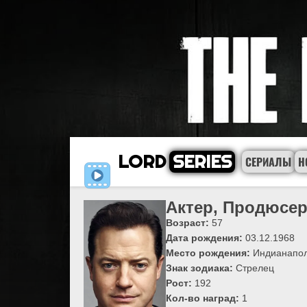
LORD
SERIES
СЕРИАЛЫ
Н
Актер, Продюсер
Возраст:
57
Дата рождения:
03.12.1968
Место рождения:
Индианапол
Знак зодиака:
Стрелец
Рост:
192
Кол-во наград:
1