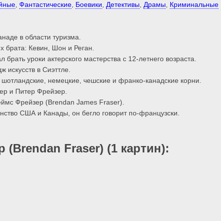
йные
,
Фантастические
,
Боевики
,
Детективы
,
Драмы
,
Криминальные
наде в области туризма.
х брата: Кевин, Шон и Реган.
л брать уроки актерского мастерства с 12-летнего возраста.
 искусств в Сиэттле.
 шотландские, немецкие, чешские и франко-канадские корни.
ер и Питер Фрейзер.
мс Фрейзер (Brendan James Fraser).
нство США и Канады, он бегло говорит по-французски.
(Brendan Fraser) (1 картин):