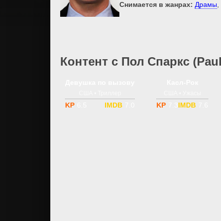
Снимается в жанрах:
Драмы
,
Контент с Пол Спаркс (Paul 
1-3 сезон
18
1-2 сезон
Девушка по вызову
Касл-Рок
США • Триллер
США • Ужасы
6.5
7.0
7.3
7.6