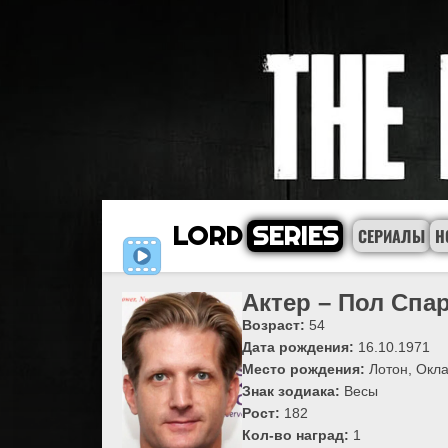
LORD
SERIES
СЕРИАЛЫ
Н
Актер – Пол Спар
Возраст:
54
Дата рождения:
16.10.1971
Место рождения:
Лотон, Окл
Знак зодиака:
Весы
Рост:
182
Кол-во наград:
1